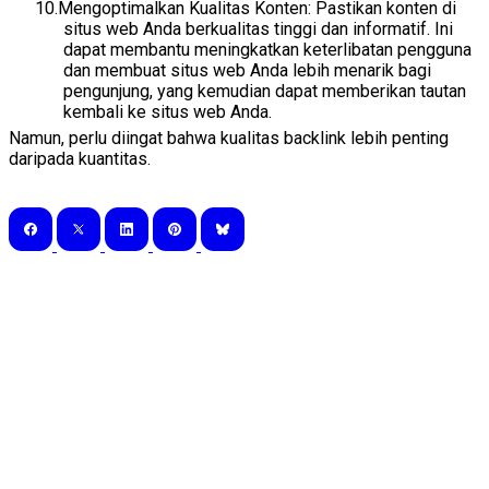
Mengoptimalkan Kualitas Konten: Pastikan konten di
situs web Anda berkualitas tinggi dan informatif. Ini
dapat membantu meningkatkan keterlibatan pengguna
dan membuat situs web Anda lebih menarik bagi
pengunjung, yang kemudian dapat memberikan tautan
kembali ke situs web Anda.
Namun, perlu diingat bahwa kualitas backlink lebih penting
daripada kuantitas.