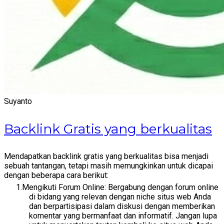
Suyanto
Backlink Gratis yang berkualitas
Mendapatkan backlink gratis yang berkualitas bisa menjadi
sebuah tantangan, tetapi masih memungkinkan untuk dicapai
dengan beberapa cara berikut:
Mengikuti Forum Online: Bergabung dengan forum online
di bidang yang relevan dengan niche situs web Anda
dan berpartisipasi dalam diskusi dengan memberikan
komentar yang bermanfaat dan informatif. Jangan lupa