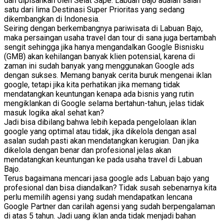
dan dipisahkan oleh Selat Sape. Labuan Bajo adalah salah
satu dari lima Destinasi Super Prioritas yang sedang
dikembangkan di Indonesia.
Seiring dengan berkembangnya pariwisata di Labuan Bajo,
maka persaingan usaha travel dan tour di sana juga bertambah
sengit sehingga jika hanya mengandalkan Google Bisnisku
(GMB) akan kehilangan banyak klien potensial, karena di
zaman ini sudah banyak yang menggunakan Google ads
dengan sukses. Memang banyak cerita buruk mengenai iklan
google, tetapi jika kita perhatikan jika memang tidak
mendatangkan keuntungan kenapa ada bisnis yang rutin
mengiklankan di Google selama bertahun-tahun, jelas tidak
masuk logika akal sehat kan?
Jadi bisa dibilang bahwa lebih kepada pengelolaan iklan
google yang optimal atau tidak, jika dikelola dengan asal
asalan sudah pasti akan mendatangkan kerugian. Dan jika
dikelola dengan benar dan profesional jelas akan
mendatangkan keuntungan ke pada usaha travel di Labuan
Bajo.
Terus bagaimana mencari jasa google ads Labuan bajo yang
profesional dan bisa diandalkan? Tidak susah sebenarnya kita
perlu memilih agensi yang sudah mendapatkan lencana
Google Partner dan carilah agensi yang sudah berpengalaman
di atas 5 tahun. Jadi uang iklan anda tidak menjadi bahan