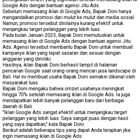
Google Ads dengan bantuan agensi Jitu Ads.
Sebelum memasang iklan di Google Ads,
Bapak Doni hanya
mengandalkan promosi dari mulut ke mulut dan media sosial.
Namun,
promosi tersebut dinilainya kurang efektif untuk
menjangkau target pelanggan yang lebih luas.
Pada bulan Januari 2023,
Bapak Doni memutuskan untuk
memasang iklan di Google Ads dengan bantuan agensi Jitu
Ads.
Agensi tersebut membantu Bapak Doni untuk membuat
kampanye iklan yang tepat sasaran dan sesuai dengan
anggaran yang dimiliki.
Hasilnya,
iklan Bapak Doni berhasil tampil di halaman
pencarian Google saat orang-orang mencari jasa landscape di
Bali.
Hal ini membuat usaha Bapak Doni semakin dikenal oleh
masyarakat luas.
Bapak Doni mengaku bahwa omzet usahanya meningkat
hingga 70% setelah memasang iklan di Google Ads.
Ia juga
mendapatkan lebih banyak pelanggan baru dari berbagai
daerah di Bali.
"Iklan Google Ads sangat efektif untuk menjangkau target
pelanggan yang lebih luas.
Saya sangat puas dengan hasil
yang saya dapatkan,
" kata Bapak Doni.
Berikut adalah beberapa tips yang dapat Anda terapkan jika
ingin memasang iklan di Google Ads: