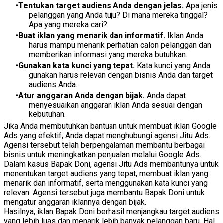
Tentukan target audiens Anda dengan jelas.
Apa jenis
pelanggan yang Anda tuju?
Di mana mereka tinggal?
Apa yang mereka cari?
Buat iklan yang menarik dan informatif.
Iklan Anda
harus mampu menarik perhatian calon pelanggan dan
memberikan informasi yang mereka butuhkan.
Gunakan kata kunci yang tepat.
Kata kunci yang Anda
gunakan harus relevan dengan bisnis Anda dan target
audiens Anda.
Atur anggaran Anda dengan bijak.
Anda dapat
menyesuaikan anggaran iklan Anda sesuai dengan
kebutuhan.
Jika Anda membutuhkan bantuan untuk membuat iklan Google
Ads yang efektif,
Anda dapat menghubungi agensi Jitu Ads.
Agensi tersebut telah berpengalaman membantu berbagai
bisnis untuk meningkatkan penjualan melalui Google Ads.
Dalam kasus Bapak Doni,
agensi Jitu Ads membantunya untuk
menentukan target audiens yang tepat,
membuat iklan yang
menarik dan informatif,
serta menggunakan kata kunci yang
relevan.
Agensi tersebut juga membantu Bapak Doni untuk
mengatur anggaran iklannya dengan bijak.
Hasilnya,
iklan Bapak Doni berhasil menjangkau target audiens
yang lebih luas dan menarik lebih banyak pelanggan baru.
Hal